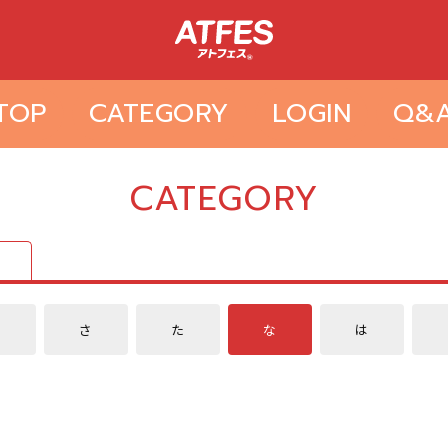
TOP
CATEGORY
LOGIN
Q&
CATEGORY
か
さ
た
な
は