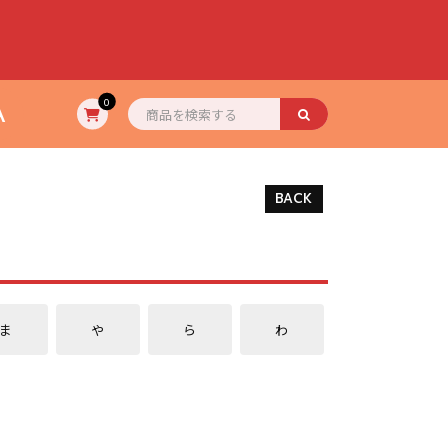
A
0
BACK
ま
や
ら
わ