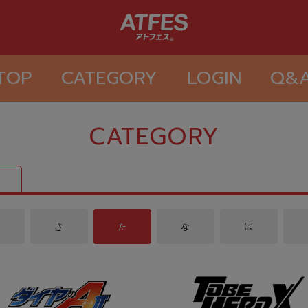
TOP
CATEGORY
LOGIN
Q&
CATEGORY
か
さ
た
な
は