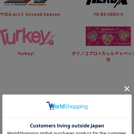
TO BE HERO X
のA actⅡ Second Season
Turkey!
タツノコプロ×カレルチャペッ
店