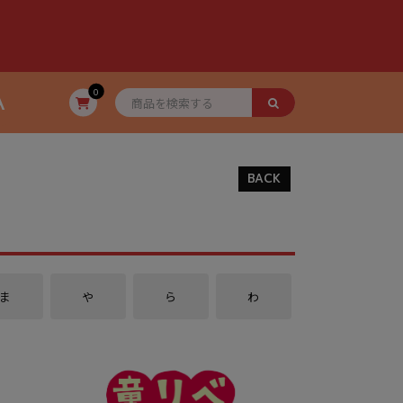
A
0
BACK
ま
や
ら
わ