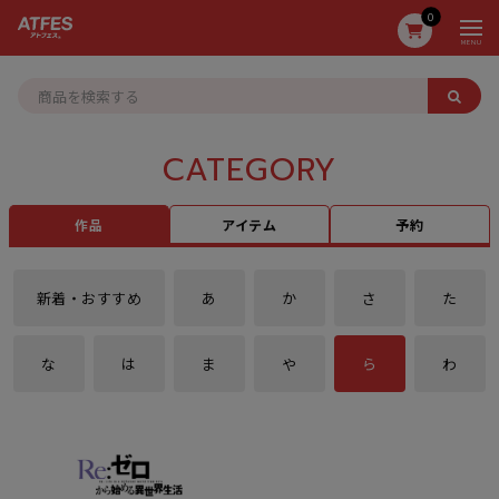
0
MENU
CATEGORY
作品
アイテム
予約
新着・おすすめ
あ
か
さ
た
な
は
ま
や
ら
わ