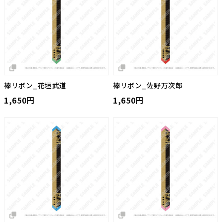
襷リボン_花垣武道
襷リボン_佐野万次郎
1,650円
1,650円