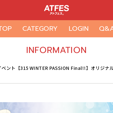
TOP
CATEGORY
LOGIN
Q&
INFORMATION
ント【315 WINTER PASSION Final!!】オ