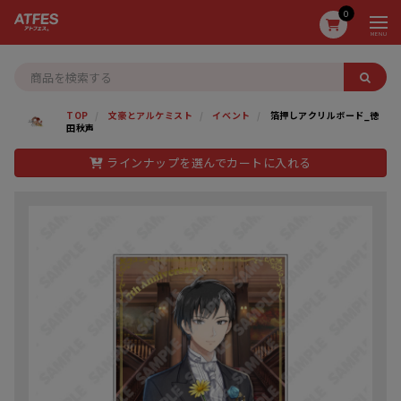
0
MENU
TOP
文豪とアルケミスト
イベント
箔押しアクリルボード_徳
田秋声
ラインナップを選んでカートに入れる