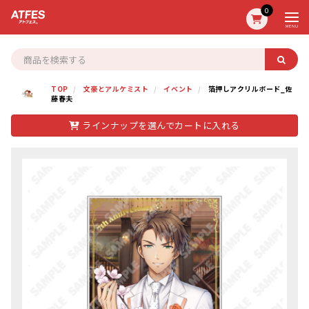
0
MENU
TOP
文豪とアルケミスト
イベント
箔押しアクリルボード_佐
藤春夫
ラインナップを選んでカートに入れる