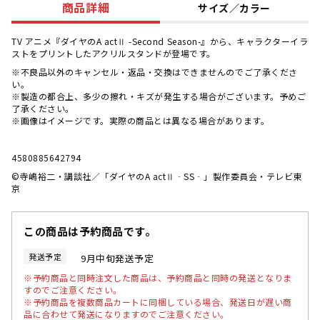
商品詳細
サイズ／カラー
TV アニメ『ダイヤのA actⅡ -Second Season-』から、キャラクターイラ
ストをプリントしたアクリルスタンドが登場です。
※不良品以外のキャンセル・返品・交換はできませんのでご了承くださ
い。
※製造の都合上、多少の擦れ・キズが発生する場合がございます。予めご
了承ください。
※画像はイメージです。実際の商品とは異なる場合があります。
4580885642794
©寺嶋裕二・講談社／「ダイヤのA actⅡ‐SS‐」製作委員会・テレビ東
京
この商品は予約商品です。
発送予定
9月中旬発送予定
※予約商品と同時注文した商品は、予約商品と同時の発送となりま
すのでご注意ください。
※予約商品を複数商品カートに同梱している場合、発送日が遅い商
品に合わせて発送になりますのでご注意ください。