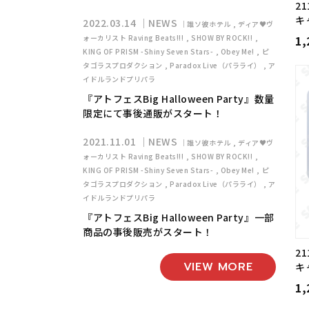
2
キ
2022.03.14
NEWS
誰ソ彼ホテル
ディア♥ヴ
1
ォーカリスト Raving Beats!!!
SHOW BY ROCK!!
KING OF PRISM -Shiny Seven Stars-
Obey Me!
ピ
タゴラスプロダクション
Paradox Live（パラライ）
ア
イドルランドプリパラ
『アトフェスBig Halloween Party』数量
限定にて事後通販がスタート！
2021.11.01
NEWS
誰ソ彼ホテル
ディア♥ヴ
ォーカリスト Raving Beats!!!
SHOW BY ROCK!!
KING OF PRISM -Shiny Seven Stars-
Obey Me!
ピ
タゴラスプロダクション
Paradox Live（パラライ）
ア
イドルランドプリパラ
『アトフェスBig Halloween Party』一部
商品の事後販売がスタート！
2
VIEW MORE
キ
1