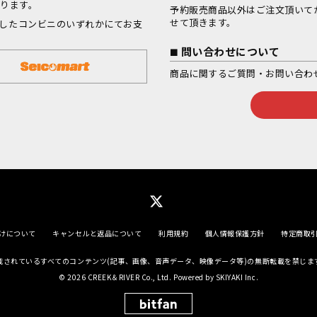
なります。
予約販売商品以外はご注文頂いて
せて頂きます。
択したコンビニのいずれかにてお支
問い合わせについて
商品に関するご質問・お問い合わ
けについて
キャンセルと返品について
利用規約
個人情報保護方針
特定商取
載されているすべてのコンテンツ(記事、画像、
音声データ、映像データ等)の無断転載を禁じま
© 2026 CREEK＆RIVER Co., Ltd. Powered by
SKIYAKI Inc.