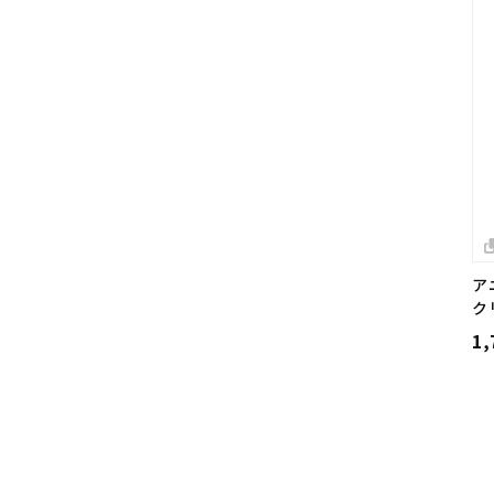
ア
ク
1