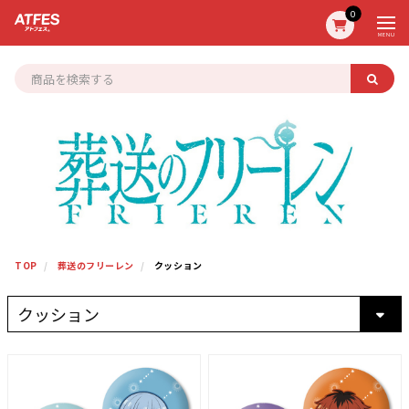
0
MENU
TOP
葬送のフリーレン
クッション