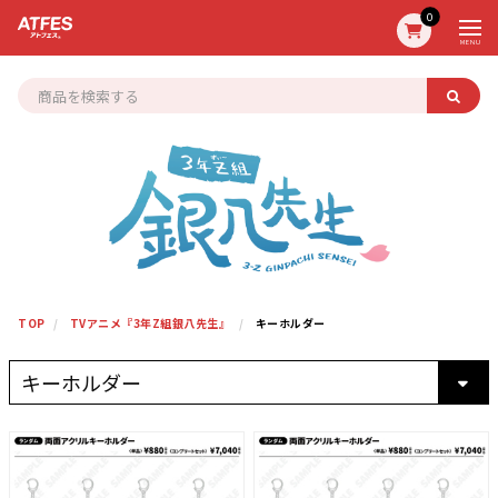
0
MENU
TOP
TVアニメ『3年Z組銀八先生』
キーホルダー