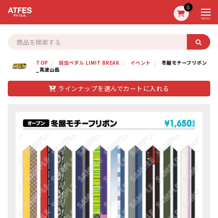
0
MENU
TOP
弱虫ペダル LIMIT BREAK
イベント
冬服モチーフリボン
_真波山岳
ラインナップを選んでカートに入れる