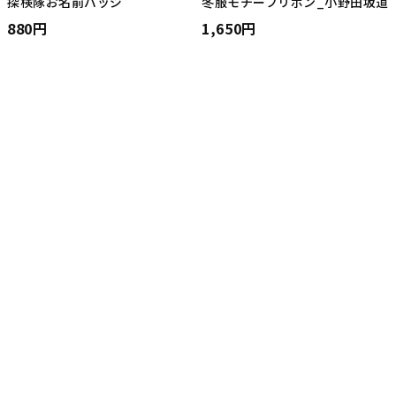
探検隊お名前バッジ
冬服モチーフリボン_小野田坂道
880円
1,650円