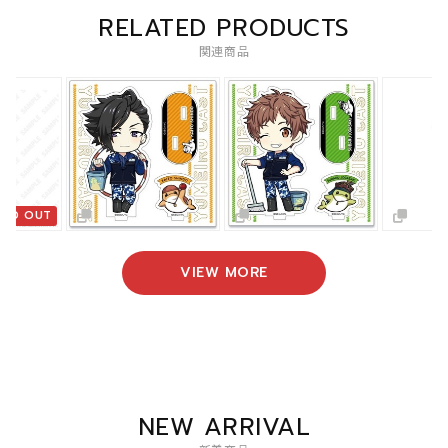
RELATED PRODUCTS
関連商品
OLD OUT
VIEW MORE
NEW ARRIVAL