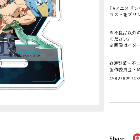
TVアニメ『
ラストをプリ
※不良品以外
ください。
※画像はイメ
©硬梨菜・不
製作委員会・M
45827829743