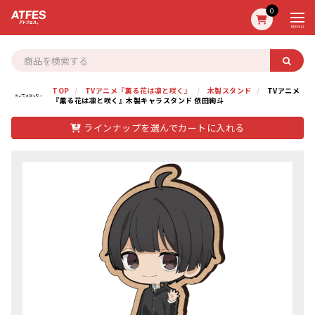
0
MENU
TOP
TVアニメ『薫る花は凛と咲く』
木製スタンド
TVアニメ
『薫る花は凛と咲く』木製キャラスタンド 依田絢斗
ラインナップを選んでカートに入れる