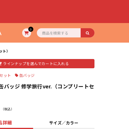
A
0
セット）
ラインナップを選んでカートに入れる
セット
缶バッジ
缶バッジ 修学旅行ver.（コンプリートセ
（税込）
品詳細
サイズ／カラー