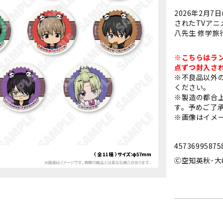
2026年2月7
されたTVアニ
八先生 修学旅
※こちらはラン
点ずつ封入さ
※不良品以外
ください。
※製造の都合
す。予めご了
※画像はイメ
45736995875
Ⓒ空知英秋･大