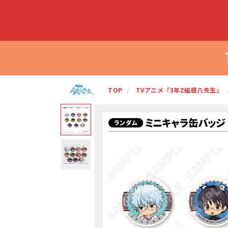
TOP
TVアニメ『3年Z組銀八先生』