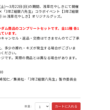
日(土)～3月22日(日)の期間、浅草花やしきにて開催
メ「3年Z組銀八先生」コラボイベント【3年Z組銀
行 in 浅草花やしき】オリジナルグッズ。
ダム商品のコンプリートセットです。全11種 各1
れています。
のキャンセル・返品・交換はできませんのでご了承
上、多少の擦れ・キズが発生する場合がございま
承ください。
ージです。実際の商品とは異なる場合があります。
80
崎知仁／集英社･「3年Z組銀八先生」製作委員会
数量 :