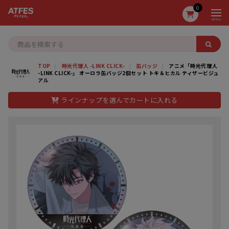
0
MENU
TOP
時光代理人 -LINK CLICK-
缶バッジ
アニメ「時光代理人
-LINK CLICK-」 オーロラ缶バッジ2個セット トキ＆ヒカル ティザービジュ
アル
ラインナップを選んでカートに入れる