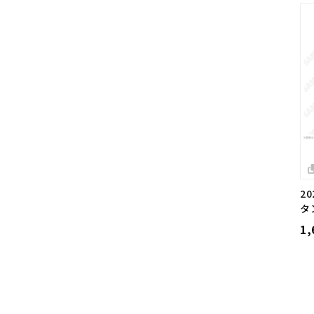
2
タ
1