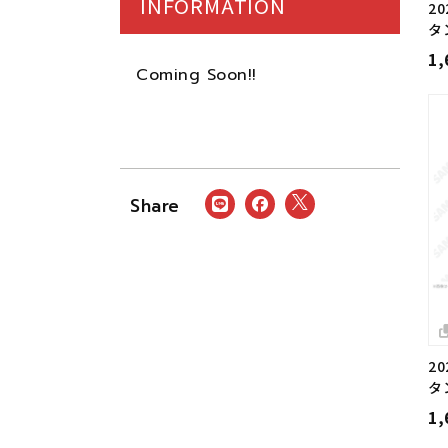
INFORMATION
2
タ
1
Coming Soon!!
2
タ
1