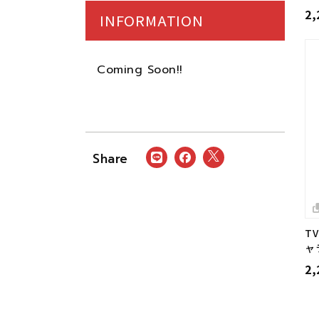
2
INFORMATION
Coming Soon!!
T
ャ
2