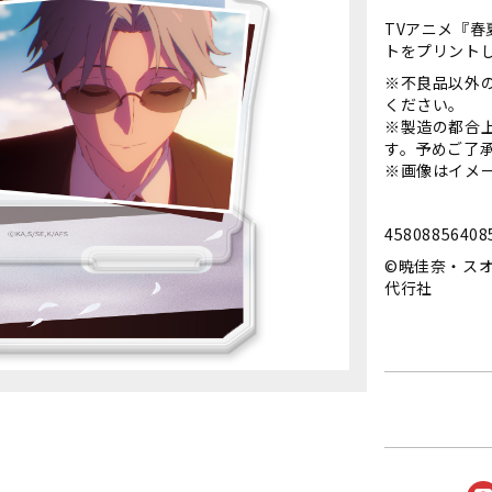
TVアニメ『春
トをプリント
※不良品以外
ください。
※製造の都合
す。予めご了
※画像はイメ
45808856408
©暁佳奈・スオ
代行社