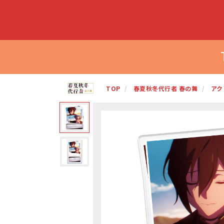
TOP
春夏秋冬代行者 春の舞
アク