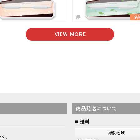
予
VIEW MORE
商品発送について
送料
対象地域
せん。