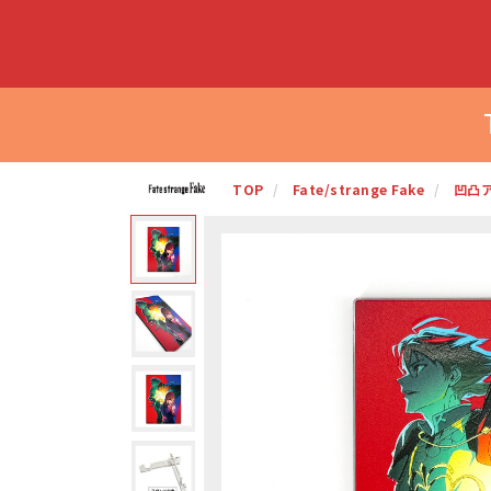
TOP
Fate/strange Fake
凹凸