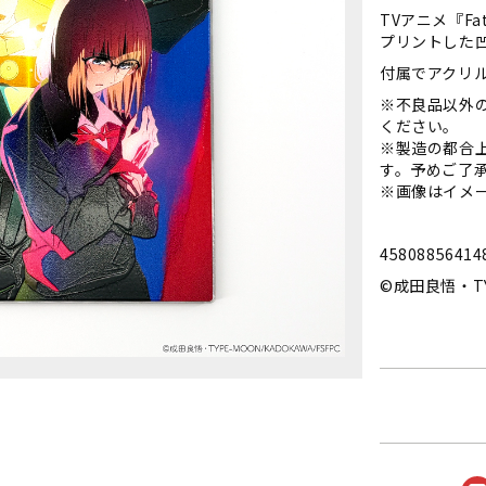
TVアニメ『Fa
プリントした
付属でアクリ
※不良品以外
ください。
※製造の都合
す。予めご了
※画像はイメ
45808856414
©成田良悟・TYP