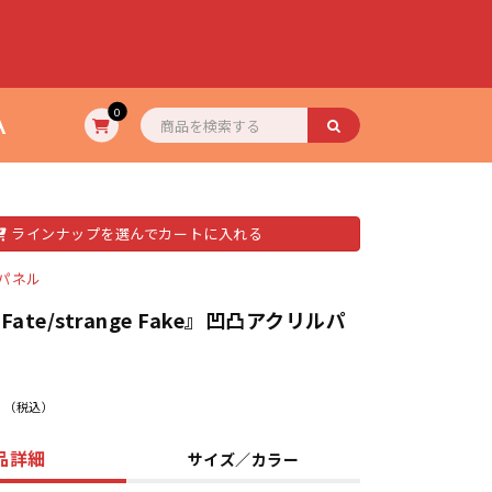
A
0
ラインナップを選んでカートに入れる
パネル
ate/strange Fake』凹凸アクリルパ
（税込）
品詳細
サイズ／カラー