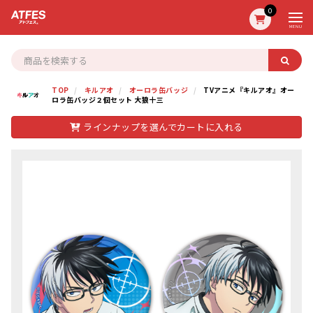
0
MENU
TOP
キルアオ
オーロラ缶バッジ
TVアニメ『キルアオ』オー
ロラ缶バッジ２個セット 大狼十三
ラインナップを選んでカートに入れる