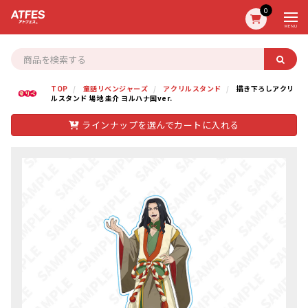
0
MENU
TOP
童話リベンジャーズ
アクリルスタンド
描き下ろしアクリ
ルスタンド 場地 圭介 ヨルハナ国ver.
ラインナップを選んでカートに入れる