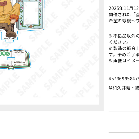
2025年11月
開催された「
希望の球根～
※不良品以外
ください。
※製造の都合
す。予めご了
※画像はイメ
45736995847
©和久井健・